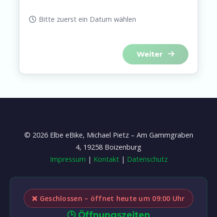
Bitte zuerst ein Datum wählen
Weiter
©
2026
Elbe eBike, Michael Pietz – Am Gammgraben
4, 19258 Boizenburg
Impressum
|
Kontakt
|
Datenschutz
❌ Geschlossen – öffnet heute um 09:00 Uhr
🕒
Öffnungszeiten